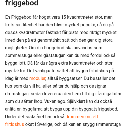
friggebod
En Friggebod får högst vara 15 kvadratmeter stor, men
trots sin litenhet har den blivit mycket populär, då du på
dessa kvadratmeter faktiskt får plats med riktigt mycket.
Inred den på ett genomtänkt sätt och den ger dig stora
möjligheter. Om din Friggebod ska användas som
sommarstuga eller gäststugan kan du med fördel också
bygga loft. Då får du några extra kvadratmeter och stor
mysfaktor. Det vanligaste sättet att bygga fritidshus på
idag är med
moduler
, alltså byggsatser. Du beställer det
hus som du vill ha, eller så tar du hjälp och designar
drömstugan, sedan levereras den hem till dig i färdiga bitar
som du sätter ihop. Vuxenlego. Självklart kan du också
anlita en byggfirma att bygga upp din byggsatsfriggebod.
Under det sista året har också
drömmen om ett
fritidshus
ökat i Sverige, och då kan en snygg timmerstuga